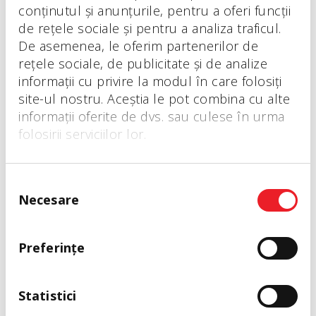
conținutul și anunțurile, pentru a oferi funcții
de rețele sociale și pentru a analiza traficul.
De asemenea, le oferim partenerilor de
rețele sociale, de publicitate și de analize
informații cu privire la modul în care folosiți
site-ul nostru. Aceștia le pot combina cu alte
informații oferite de dvs. sau culese în urma
folosirii serviciilor lor.
Selecția
Necesare
consimțământului
Caracteristici principale
Preferinţe
Accente industriale
Statistici