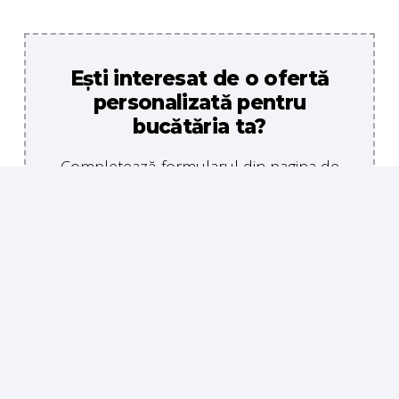
Ești interesat de o ofertă
personalizată pentru
bucătăria ta?
Completează formularul din pagina de
ofertă și un specialist Bucăria iți va
răspunde în cel mai scurt timp!
CERE O OFERTĂ